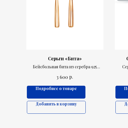
Серьги «Бита»
Бейсбольная бита из серебра 925
Се
пробы как вариант классических
р.
3 600
серёжек.
Подробнее о товаре
П
Добавить в корзину
Д