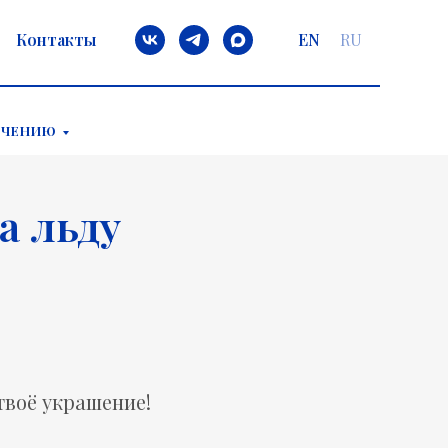
Контакты
EN
RU
ЕЧЕНИЮ
а льду
твоё украшение!