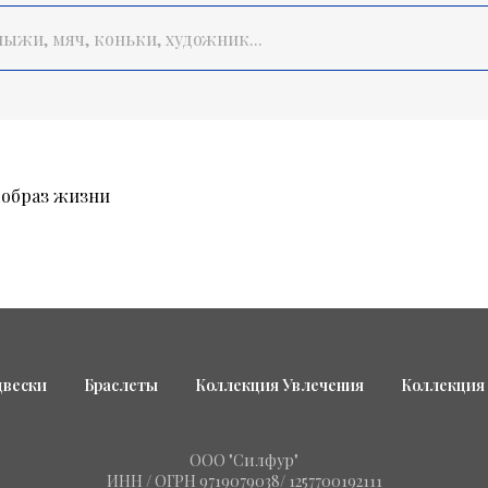
образ жизни
двески
Браслеты
Коллекция Увлечения
Коллекция
ООО "Силфур"
ИНН / ОГРН 9719079038/ 1257700192111