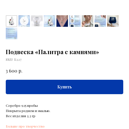
Подвеска «Палитра c камнями»
SKU:
Б227
р.
3 600
Купить
Серебро 925 пробы
Покрыта родием и эмалью.
Вес изделия 2,3 гр
Больше про творчество