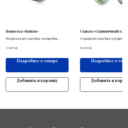
Подвеска «Книги»
Серьги «Скрипичный клю
Подвеска из серебра 925 пробы
Серьги из серебра 925 пробы
выполнена в виде стопки книг.
выполнены с элементами ск
р.
р.
3 300
5 000
ключа.
Подробнее о товаре
Подробнее о това
Добавить в корзину
Добавить в корзи