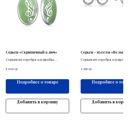
Серьги «Скрипичный ключ»
Серьги - пусеты «Велосип
Серьги из серебра 925 пробы,
Серьги из серебра 925 пробы
выполнены с элементами скрипичного
велосипеда.
р.
р.
5 000
2 950
ключа.
Подробнее о товаре
Подробнее о това
Добавить в корзину
Добавить в корзи