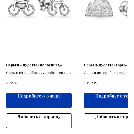
Серьги - пусеты «Велосипед»
Серьги-пусеты «Горы»
Серьги из серебра 925 пробы в виде
Серьги из серебра 925 пробы
велосипеда.
выполнены в виде снежных г
р.
р.
2 950
3 300
миниатюре.
Подробнее о товаре
Подробнее о това
Добавить в корзину
Добавить в корзи