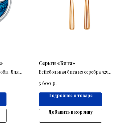
»
Серьги «Бита»
робы. Для
Бейсбольная бита из серебра 925
пробы как вариант классических
р.
3 600
серёжек.
Подробнее о товаре
Добавить в корзину