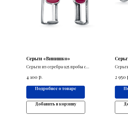
Серьги «Винишко»
Серьг
Серьги из серебра 925 пробы с
Серьги
изображением бутылки и бокала с
велоси
р.
4 100
2 950
вином.
Подробнее о товаре
П
Добавить в корзину
Д