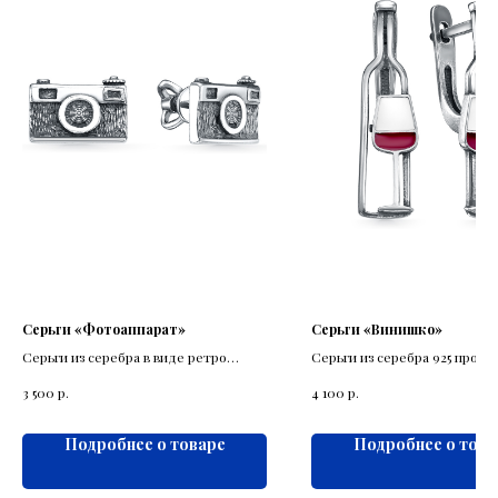
Серьги «Фотоаппарат»
Серьги «Винишко»
Серьги из серебра в виде ретро
Серьги из серебра 925 пробы
фотооппарат
изображением бутылки и бок
р.
р.
3 500
4 100
вином.
Подробнее о товаре
Подробнее о това