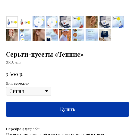
Серьги-пусеты «Теннис»
SKU:
А113
р.
3 600
Вид сережек
Купить
Серебро 925 пробы
Покрыты мячи — родий и эмаль, ракетки- родий и клеар.