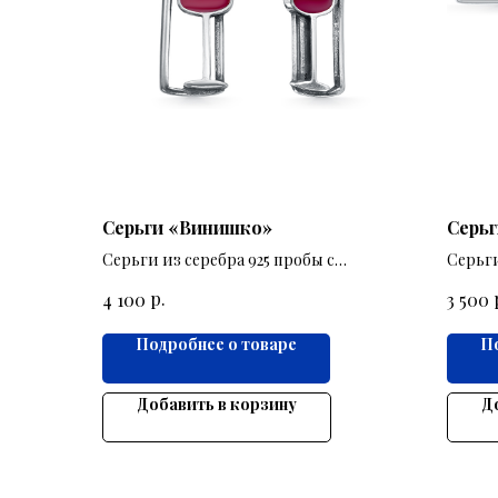
Серьги «Винишко»
Серь
Серьги из серебра 925 пробы с
Серьги
изображением бутылки и бокала с
фотоо
р.
4 100
3 500
вином.
Подробнее о товаре
П
Добавить в корзину
Д