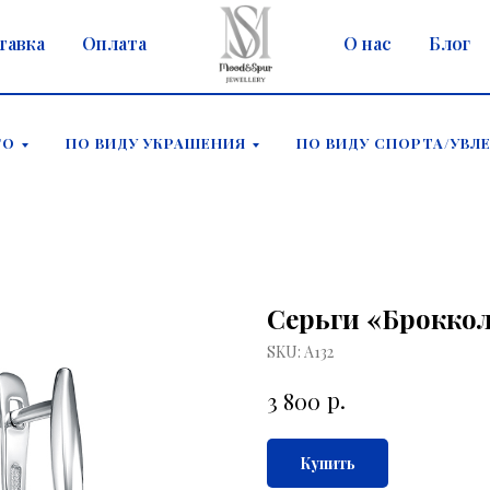
тавка
Оплата
О нас
Блог
ГО
ПО ВИДУ УКРАШЕНИЯ
ПО ВИДУ СПОРТА/УВЛ
Серьги «Брокко
SKU:
А132
р.
3 800
Купить