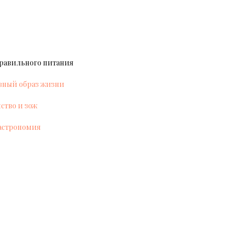
правильного питания
вный образ жизни
ство и зож
гастрономия