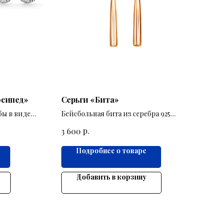
осипед»
Серьги «Бита»
бы в виде
Бейсбольная бита из серебра 925
пробы как вариант классических
р.
3 600
серёжек.
Подробнее о товаре
Добавить в корзину