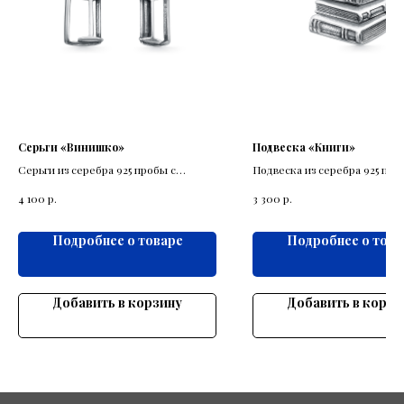
Серьги «Винишко»
Подвеска «Книги»
Серьги из серебра 925 пробы с
Подвеска из серебра 925 про
изображением бутылки и бокала с
выполнена в виде стопки кни
р.
р.
4 100
3 300
вином.
Подробнее о товаре
Подробнее о това
Добавить в корзину
Добавить в корзи