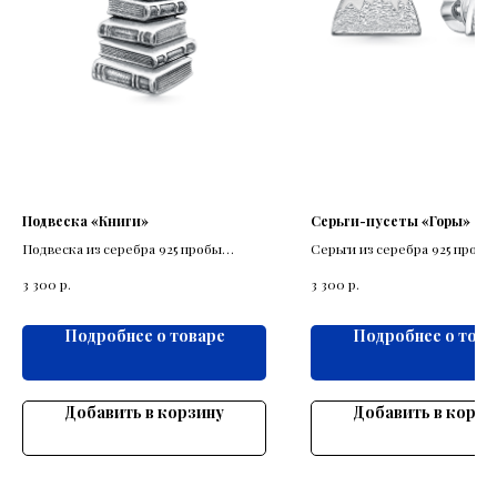
Подвеска «Книги»
Серьги-пусеты «Горы»
Подвеска из серебра 925 пробы
Серьги из серебра 925 пробы
выполнена в виде стопки книг.
выполнены в виде снежных г
р.
р.
3 300
3 300
миниатюре.
Подробнее о товаре
Подробнее о това
Добавить в корзину
Добавить в корзи