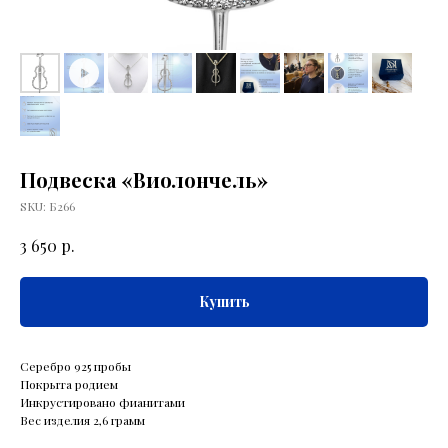
Подвеска «Виолончель»
SKU:
Б266
р.
3 650
Купить
Серебро 925 пробы
Покрыта родием
Инкрустировано фианитами
Вес изделия 2,6 грамм