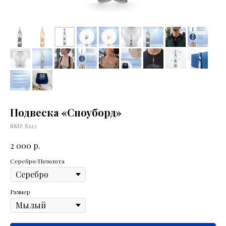
Подвеска «Сноуборд»
SKU:
Б123
р.
2 000
Серебро/Позолота
Размер