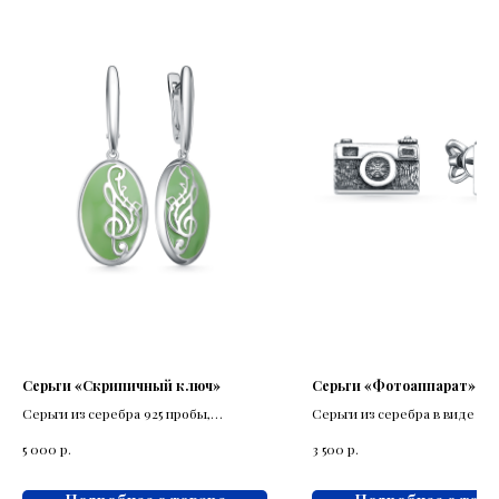
Серьги «Скрипичный ключ»
Серьги «Фотоаппарат»
Серьги из серебра 925 пробы,
Серьги из серебра в виде ре
выполнены с элементами скрипичного
фотооппарат
р.
р.
5 000
3 500
ключа.