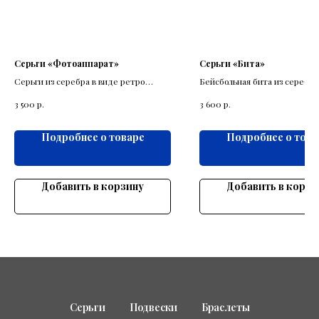
Серьги «Фотоаппарат»
Серьги «Бита»
Серьги из серебра в виде ретро
Бейсбольная бита из серебра
фотооппарат
пробы как вариант классиче
р.
р.
3 500
3 600
серёжек.
Подробнее о товаре
Подробнее о това
Добавить в корзину
Добавить в корзи
Серьги
Подвески
Браслеты