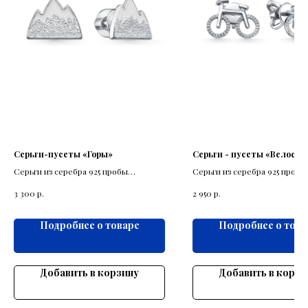
Серьги-пусеты «Горы»
Серьги - пусеты «Велосип
Серьги из серебра 925 пробы
Серьги из серебра 925 пробы
выполнены в виде снежных гор в
велосипеда.
р.
р.
3 300
2 950
миниатюре.
Подробнее о товаре
Подробнее о това
Добавить в корзину
Добавить в корзи