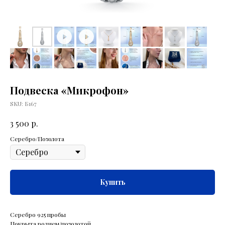
Подвеска «Микрофон»
SKU:
Б167
р.
3 500
Серебро/Позолота
Купить
Серебро 925 пробы
Покрыта родием/позолотой