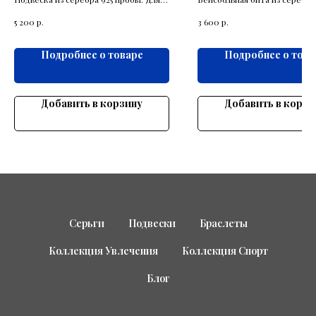
влюбленных в море
пробы как вариант классиче
р.
р.
5 200
3 600
серёжек.
Подробнее о товаре
Подробнее о това
Добавить в корзину
Добавить в корзи
Серьги
Подвески
Браслеты
Коллекция Увлечения
Коллекция Спорт
Блог