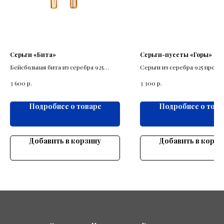
Серьги «Бита»
Серьги-пусеты «Горы»
Бейсбольная бита из серебра 925
Серьги из серебра 925 пробы
пробы как вариант классических
выполнены в виде снежных г
р.
р.
3 600
3 300
серёжек.
миниатюре.
Подробнее о товаре
Подробнее о това
Добавить в корзину
Добавить в корзи