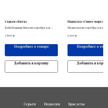
Серьги «Бита»
Подвеска «Синее море»
Бейсбольная бита из серебра 925
Подвеска из серебра 925 про
пробы как вариант классических
влюбленных в море
р.
р.
3 600
5 200
серёжек.
Подробнее о товаре
Подробнее о това
Добавить в корзину
Добавить в корзи
Серьги
Подвески
Браслеты